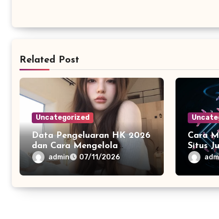
Related Post
Uncategorized
Uncate
Data Pengeluaran HK 2026
Cara M
dan Cara Mengelola
Situs J
Riwayat Informasi Pasaran
Online
admin
adm
07/11/2026
Secara Modern