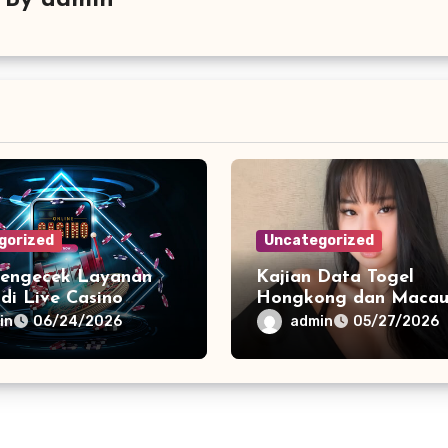
By
admin
gorized
Uncategorized
engecek Layanan
Kajian Data Togel
udi Live Casino
Hongkong dan Maca
 Terpercaya
dalam Sistem Informas
in
admin
06/24/2026
05/27/2026
Digital