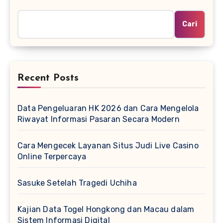
Cari
Recent Posts
Data Pengeluaran HK 2026 dan Cara Mengelola
Riwayat Informasi Pasaran Secara Modern
Cara Mengecek Layanan Situs Judi Live Casino
Online Terpercaya
Sasuke Setelah Tragedi Uchiha
Kajian Data Togel Hongkong dan Macau dalam
Sistem Informasi Digital