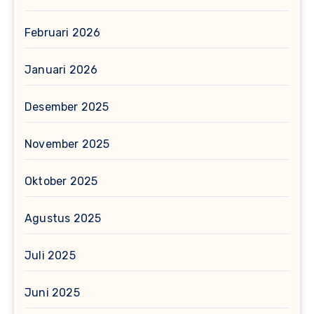
Februari 2026
Januari 2026
Desember 2025
November 2025
Oktober 2025
Agustus 2025
Juli 2025
Juni 2025