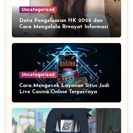
Uncategorized
Data Pengeluaran HK 2026 dan
Cara Mengelola Riwayat Informasi
Pasaran Secara Modern
Uncategorized
Cara Mengecek Layanan Situs Judi
Live Casino Online Terpercaya