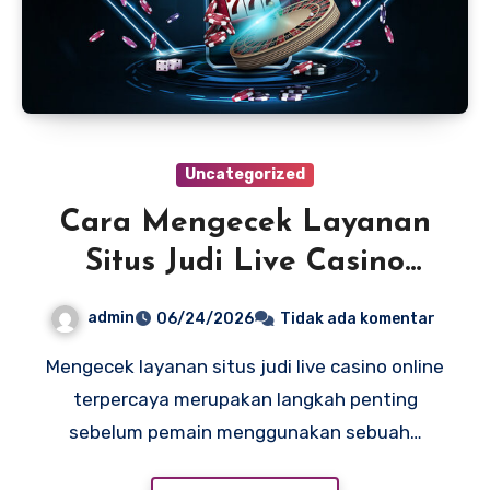
Uncategorized
Cara Mengecek Layanan
Situs Judi Live Casino
Online Terpercaya
admin
06/24/2026
Tidak ada komentar
Mengecek layanan situs judi live casino online
terpercaya merupakan langkah penting
sebelum pemain menggunakan sebuah…