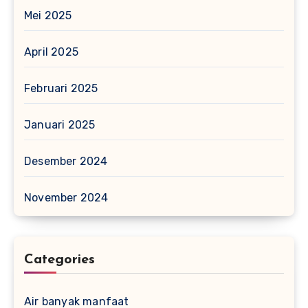
Mei 2025
April 2025
Februari 2025
Januari 2025
Desember 2024
November 2024
Categories
Air banyak manfaat