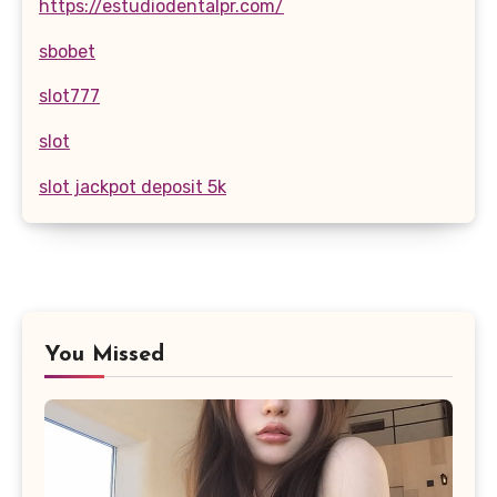
https://estudiodentalpr.com/
sbobet
slot777
slot
slot jackpot deposit 5k
You Missed