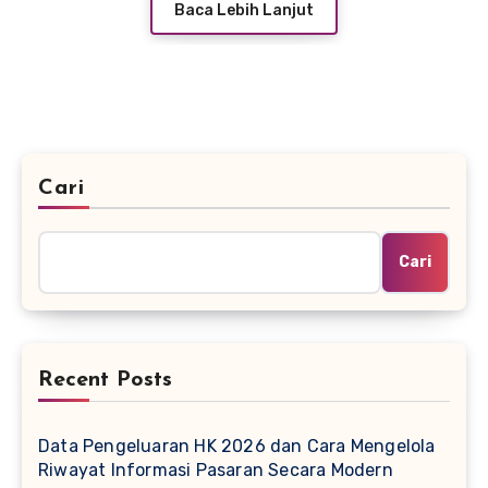
Baca Lebih Lanjut
Cari
Cari
Recent Posts
Data Pengeluaran HK 2026 dan Cara Mengelola
Riwayat Informasi Pasaran Secara Modern