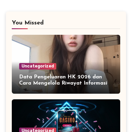
You Missed
Uncategorized
Data Pengeluaran HK 2026 dan
Cara Mengelola Riwayat Informasi
Pasaran Secara Modern
Uncategorized