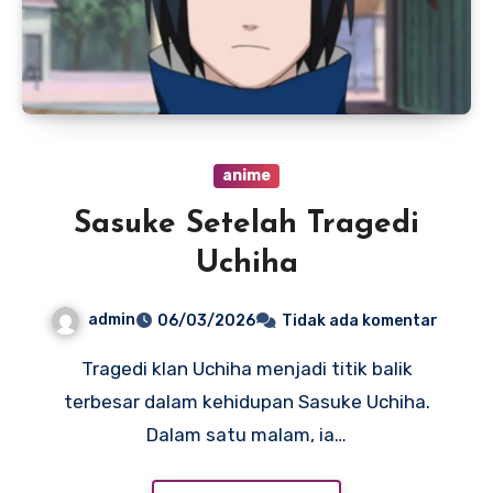
anime
Sasuke Setelah Tragedi
Uchiha
admin
06/03/2026
Tidak ada komentar
Tragedi klan Uchiha menjadi titik balik
terbesar dalam kehidupan Sasuke Uchiha.
Dalam satu malam, ia…