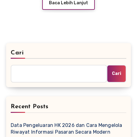
Baca Lebih Lanjut
Cari
Cari
Recent Posts
Data Pengeluaran HK 2026 dan Cara Mengelola
Riwayat Informasi Pasaran Secara Modern