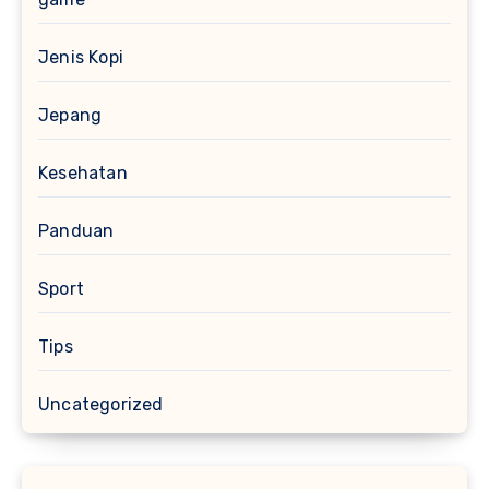
Jenis Kopi
Jepang
Kesehatan
Panduan
Sport
Tips
Uncategorized