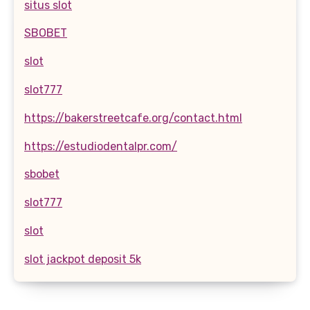
situs slot
SBOBET
slot
slot777
https://bakerstreetcafe.org/contact.html
https://estudiodentalpr.com/
sbobet
slot777
slot
slot jackpot deposit 5k