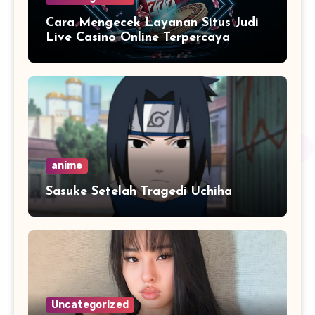
Cara Mengecek Layanan Situs Judi
Live Casino Online Terpercaya
anime
Sasuke Setelah Tragedi Uchiha
Uncategorized